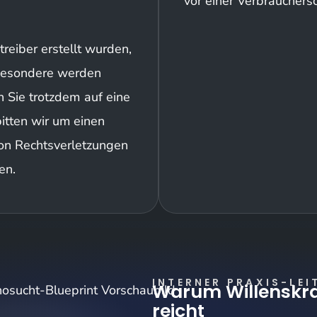
vor einer Verbrauchers
treiber erstellt wurden,
sbesondere werden
en Sie trotzdem auf eine
itten wir um einen
on Rechtsverletzungen
en.
INTERNER PRAXIS-LEI
Warum Willenskra
reicht