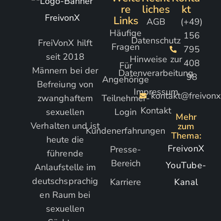
re
liches
kt
Links
AGB
(+49)
Häufige
156
Datenschutz
FreiVonX hilft
Fragen
795
seit 2018
Hinweise zur
408
Für
Männern bei der
Datenverarbeitung
98
Angehörige
Befreiung von
Impressum
kontakt@freivonx
zwanghaftem
Teilnehmer-
Kontakt
sexuellen
Login
Mehr
Verhalten und ist
zum
Kundenerfahrungen
Thema:
heute die
FreivonX
Presse-
führende
Bereich
YouTube-
Anlaufstelle im
deutschsprachig
Karriere
Kanal
en Raum bei
sexuellen