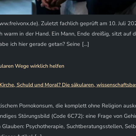
w.freivonx.de). Zuletzt fachlich geprüft am 10. Juli 202
warm in der Hand. Ein Mann, Ende dreißig, sitzt auf de
abe ich hier gerade getan? Seine […]
ularen Wege wirklich helfen
atischem Pornokonsum, die komplett ohne Religion ausk
ndiges Störungsbild (Code 6C72): eine Frage von Gehi
n Glauben: Psychotherapie, Suchtberatungsstellen, Sel