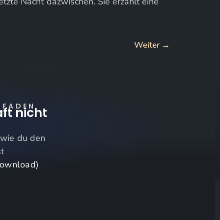
tzte Nacht dazwischen. Sie erzählt eine
Weiter
→
TFADEN
ft nicht
,
wie du den
st
Download)