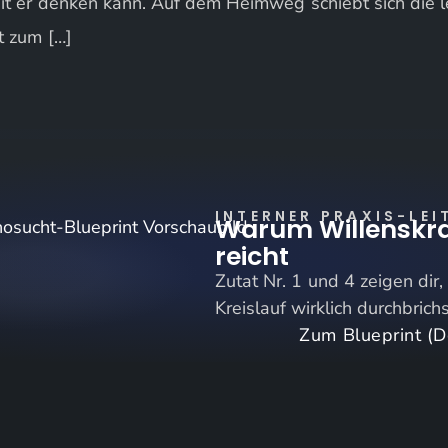
t er denken kann. Auf dem Heimweg schiebt sich die le
t zum […]
INTERNER PRAXIS-LEI
Warum Willenskra
reicht
Zutat Nr. 1 und 4 zeigen dir
Kreislauf wirklich durchbrich
Zum Blueprint (